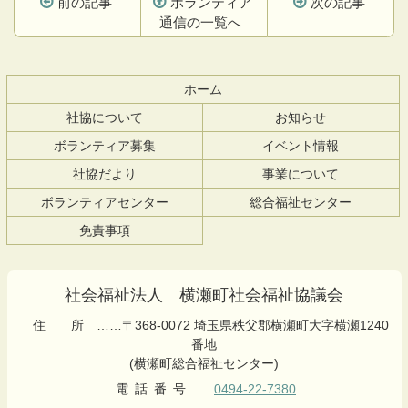
前の記事
ボランティア
次の記事
通信の一覧へ
コ
ペ
ン
ー
テ
ジ
ホーム
ン
の
社協について
お知らせ
ツ
先
本
頭
ボランティア募集
イベント情報
文
へ
社協だより
事業について
の
戻
先
る
ボランティアセンター
総合福祉センター
頭
免責事項
へ
戻
る
社会福祉法人 横瀬町社会福祉協議会
住所
……〒368-0072 埼玉県秩父郡横瀬町大字横瀬1240
番地
(横瀬町総合福祉センター)
電話番号
……
0494-22-7380