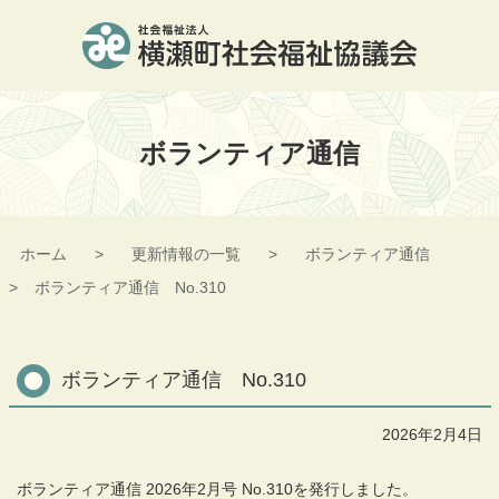
コ
ン
テ
ン
横瀬町社会福祉協議会
ツ
本
ボランティア通信
文
へ
ス
キ
ッ
ホーム
更新情報の一覧
ボランティア通信
プ
ボランティア通信 No.310
ボランティア通信 No.310
2026年2月4日
ボランティア通信 2026年2月号 No.310を発行しました。