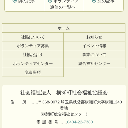
前の記事
ボランティア
次の記事
通信の一覧へ
コ
ペ
ン
ー
テ
ジ
ホーム
ン
の
社協について
お知らせ
ツ
先
本
頭
ボランティア募集
イベント情報
文
へ
社協だより
事業について
の
戻
先
る
ボランティアセンター
総合福祉センター
頭
免責事項
へ
戻
る
社会福祉法人 横瀬町社会福祉協議会
住所
……〒368-0072 埼玉県秩父郡横瀬町大字横瀬1240
番地
(横瀬町総合福祉センター)
電話番号
……
0494-22-7380