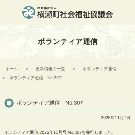
コ
ン
テ
ン
横瀬町社会福祉協議会
ツ
本
ボランティア通信
文
へ
ス
キ
ッ
ホーム
更新情報の一覧
ボランティア通信
プ
ボランティア通信 No.307
ボランティア通信 No.307
2025年11月7日
ボランティア通信 2025年11月号 No.307を発行しました。