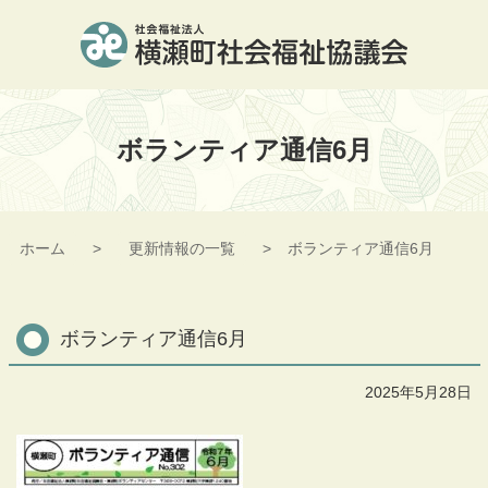
コ
ン
テ
ン
横瀬町社会福祉協議会
ツ
本
ボランティア通信6月
文
へ
ス
キ
ッ
ホーム
更新情報の一覧
ボランティア通信6月
プ
ボランティア通信6月
2025年5月28日