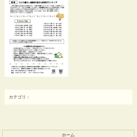
カテゴリ：
コ
ペ
ン
ー
テ
ジ
ホーム