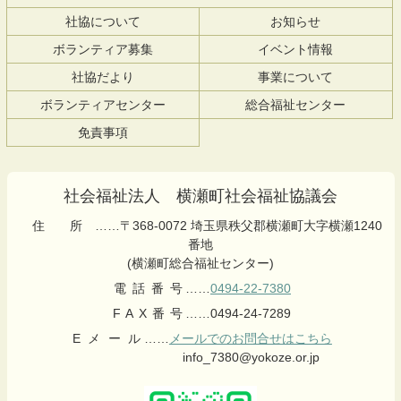
ン
の
社協について
お知らせ
ツ
先
本
頭
ボランティア募集
イベント情報
文
へ
社協だより
事業について
の
戻
先
る
ボランティアセンター
総合福祉センター
頭
免責事項
へ
戻
る
社会福祉法人 横瀬町社会福祉協議会
住所
……〒368-0072 埼玉県秩父郡横瀬町大字横瀬1240
番地
(横瀬町総合福祉センター)
電話番号
……
0494-22-7380
FAX番号
……0494-24-7289
Eメール
……
メールでのお問合せはこちら
info_7380@yokoze.or.jp