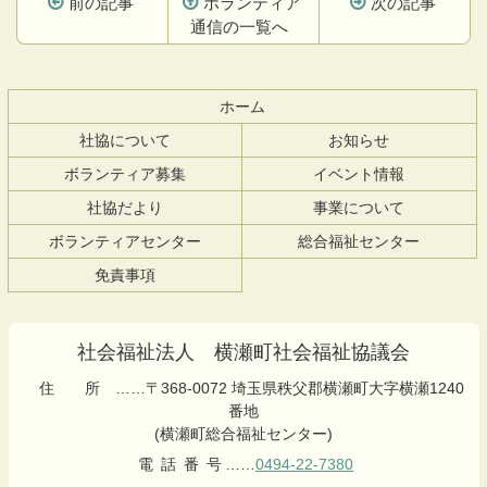
前の記事
ボランティア
次の記事
通信の一覧へ
コ
ペ
ン
ー
テ
ジ
ホーム
ン
の
社協について
お知らせ
ツ
先
本
頭
ボランティア募集
イベント情報
文
へ
社協だより
事業について
の
戻
先
る
ボランティアセンター
総合福祉センター
頭
免責事項
へ
戻
る
社会福祉法人 横瀬町社会福祉協議会
住所
……〒368-0072 埼玉県秩父郡横瀬町大字横瀬1240
番地
(横瀬町総合福祉センター)
電話番号
……
0494-22-7380