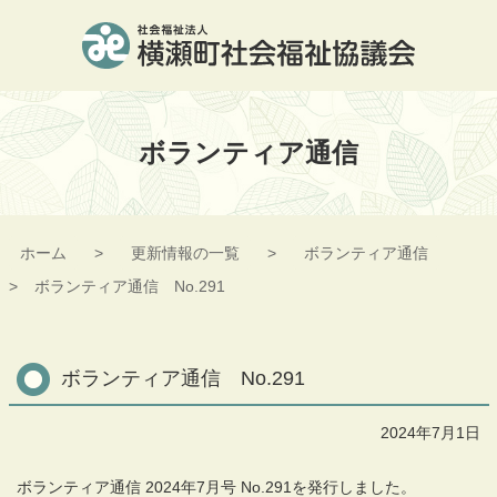
コ
ン
テ
ン
横瀬町社会福祉協議会
ツ
本
ボランティア通信
文
へ
ス
キ
ッ
ホーム
更新情報の一覧
ボランティア通信
プ
ボランティア通信 No.291
ボランティア通信 No.291
2024年7月1日
ボランティア通信 2024年7月号 No.291を発行しました。