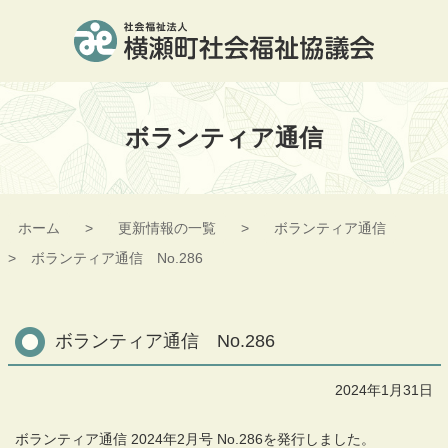
コ
ン
テ
ン
横瀬町社会福祉協議会
ツ
本
ボランティア通信
文
へ
ス
キ
ッ
ホーム
更新情報の一覧
ボランティア通信
プ
ボランティア通信 No.286
ボランティア通信 No.286
2024年1月31日
ボランティア通信 2024年2月号 No.286を発行しました。