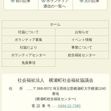
前の記事
ボランティア
次の記事
通信の一覧へ
コ
ペ
ン
ー
テ
ジ
ホーム
ン
の
社協について
お知らせ
ツ
先
本
頭
ボランティア募集
イベント情報
文
へ
社協だより
事業について
の
戻
先
る
ボランティアセンター
総合福祉センター
頭
免責事項
へ
戻
る
社会福祉法人 横瀬町社会福祉協議会
住所
……〒368-0072 埼玉県秩父郡横瀬町大字横瀬1240
番地
(横瀬町総合福祉センター)
電話番号
……
0494-22-7380