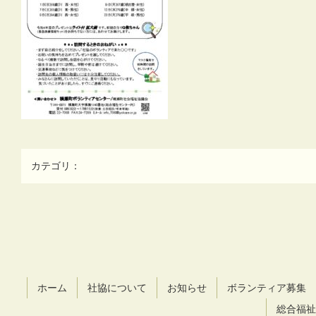
カテゴリ：
コ
ペ
ン
ー
テ
ジ
ン
の
ツ
先
ホーム
社協について
お知らせ
ボランティア募集
本
頭
文
へ
総合福祉