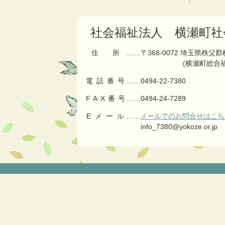
の
戻
先
る
頭
社会福祉法人 横瀬町社
へ
戻
住所
……〒368-0072 埼玉県秩父
る
(横瀬町総合
電話番号
……
0494-22-7380
FAX番号
……0494-24-7289
Eメール
……
メールでのお問合せはこち
info_7380@yokoze.or.jp
コ
ペ
ン
ー
テ
ジ
ン
の
ツ
先