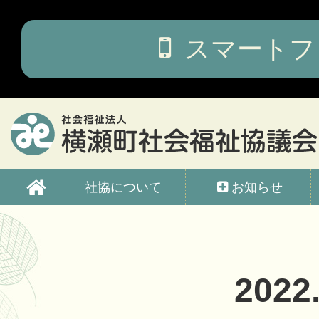
コ
ン
テ
スマートフ
ン
ツ
本
文
へ
ス
キ
ッ
横瀬町社会福祉協議会
プ
社協について
お知らせ
2022