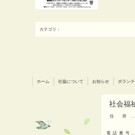
カテゴリ：
コ
ペ
ン
ー
テ
ジ
ン
の
ツ
先
ホーム
社協について
お知らせ
ボランテ
本
頭
文
へ
の
戻
社会福
先
る
頭
へ
住所
…
戻
る
電話番号
…