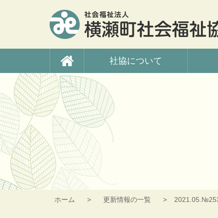
コ
ン
テ
ン
ツ
横瀬町社会福祉協議
本
社協について
文
へ
ス
キ
ッ
プ
ホーム
更新情報の一覧
2021.05.№25