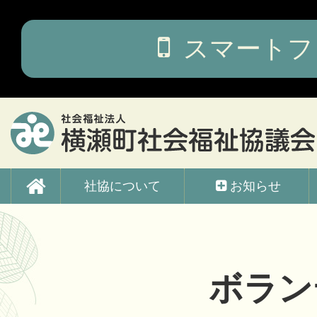
コ
ン
テ
スマートフ
ン
ツ
本
文
へ
ス
キ
ッ
横瀬町社会福祉協議会
プ
社協について
お知らせ
ボラン