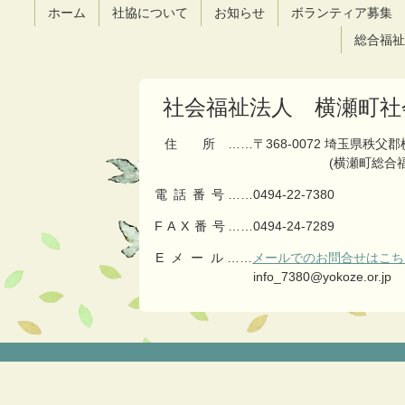
ツ
先
ホーム
社協について
お知らせ
ボランティア募集
本
頭
文
へ
総合福祉
の
戻
先
る
頭
社会福祉法人 横瀬町社
へ
戻
住所
……〒368-0072 埼玉県秩父
る
(横瀬町総合
電話番号
……
0494-22-7380
FAX番号
……0494-24-7289
Eメール
……
メールでのお問合せはこち
info_7380@yokoze.or.jp
コ
ペ
ン
ー