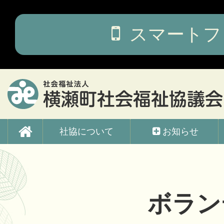
コ
ン
テ
スマートフ
ン
ツ
本
文
へ
ス
キ
ッ
横瀬町社会福祉協議会
プ
社協について
お知らせ
ボラン