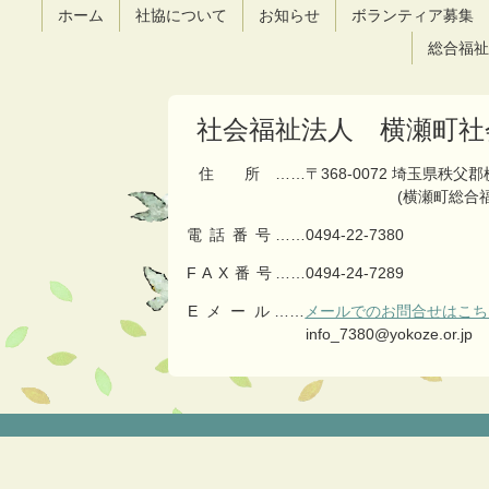
ツ
先
ホーム
社協について
お知らせ
ボランティア募集
本
頭
文
へ
総合福祉
の
戻
先
る
頭
社会福祉法人 横瀬町社
へ
戻
住所
……〒368-0072 埼玉県秩父
る
(横瀬町総合
電話番号
……
0494-22-7380
FAX番号
……0494-24-7289
Eメール
……
メールでのお問合せはこち
info_7380@yokoze.or.jp
コ
ペ
ン
ー