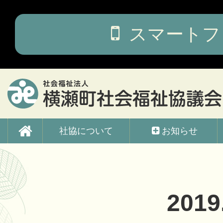
コ
ン
テ
スマートフ
ン
ツ
本
文
へ
ス
キ
ッ
横瀬町社会福祉協議会
プ
社協について
お知らせ
2019