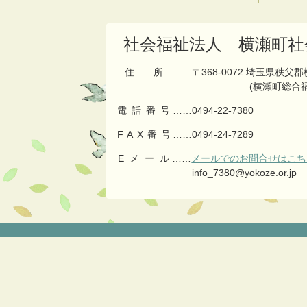
の
戻
先
る
頭
社会福祉法人 横瀬町社
へ
戻
住所
……〒368-0072 埼玉県秩父
る
(横瀬町総合
電話番号
……
0494-22-7380
FAX番号
……0494-24-7289
Eメール
……
メールでのお問合せはこち
info_7380@yokoze.or.jp
コ
ペ
ン
ー
テ
ジ
ン
の
ツ
先