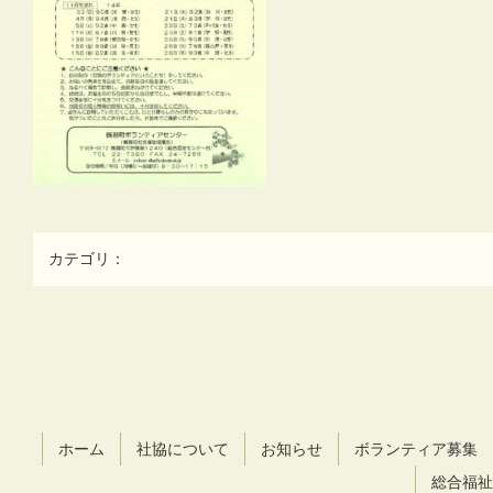
カテゴリ：
コ
ペ
ン
ー
テ
ジ
ン
の
ツ
先
ホーム
社協について
お知らせ
ボランティア募集
本
頭
文
へ
総合福祉