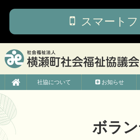
コ
ン
テ
スマートフ
ン
ツ
本
文
へ
ス
キ
ッ
横瀬町社会福祉協議会
プ
社協について
お知らせ
ボラン