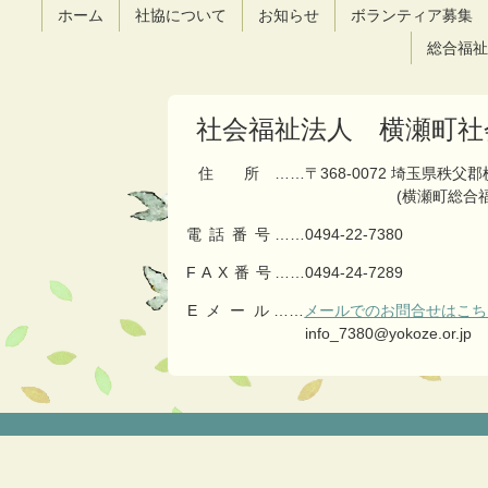
ツ
先
ホーム
社協について
お知らせ
ボランティア募集
本
頭
文
へ
総合福祉
の
戻
先
る
頭
社会福祉法人 横瀬町社
へ
戻
住所
……〒368-0072 埼玉県秩父
る
(横瀬町総合
電話番号
……
0494-22-7380
FAX番号
……0494-24-7289
Eメール
……
メールでのお問合せはこち
info_7380@yokoze.or.jp
コ
ペ
ン
ー