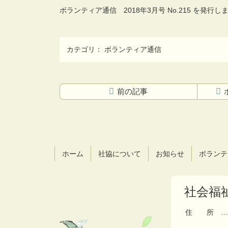
ボランティア通信 2018年3月号 No.215 を発行し
カテゴリ：
ボランティア通信
前の記事
コ
ペ
ン
ー
テ
ジ
ン
の
ツ
先
ホーム
社協について
お知らせ
ボランテ
本
頭
文
へ
の
戻
社会福
先
る
頭
へ
住所
…
戻