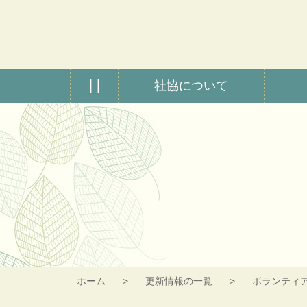
コ
ン
テ
ン
ツ
横瀬町社会福祉協議
本
社協について
文
へ
ス
キ
ッ
プ
ホーム
更新情報の一覧
ボランティ