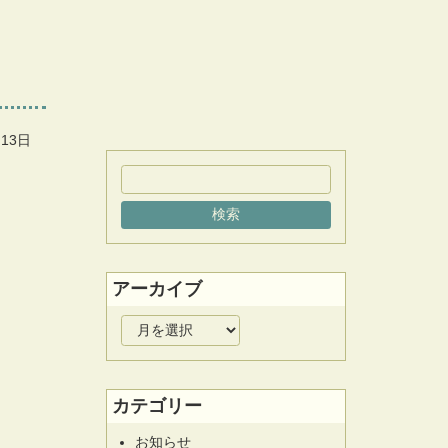
月13日
アーカイブ
ア
ー
カ
イ
カテゴリー
ブ
お知らせ