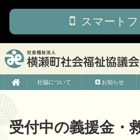
コ
ン
テ
スマートフ
ン
ツ
本
文
へ
ス
キ
ッ
横瀬町社会福祉協議会
プ
社協について
お知らせ
受付中の義援金・救援