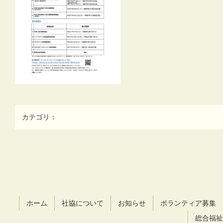
カテゴリ：
コ
ペ
ン
ー
テ
ジ
ン
の
ツ
先
ホーム
社協について
お知らせ
ボランティア募集
本
頭
文
へ
総合福祉