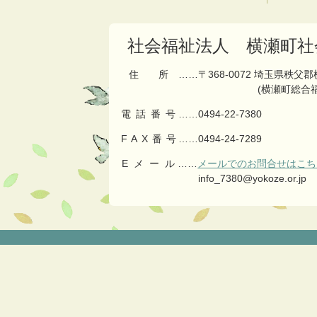
の
戻
先
る
頭
社会福祉法人 横瀬町社
へ
戻
住所
……〒368-0072 埼玉県秩父
る
(横瀬町総合
電話番号
……
0494-22-7380
FAX番号
……0494-24-7289
Eメール
……
メールでのお問合せはこち
info_7380@yokoze.or.jp
コ
ペ
ン
ー
テ
ジ
ン
の
ツ
先