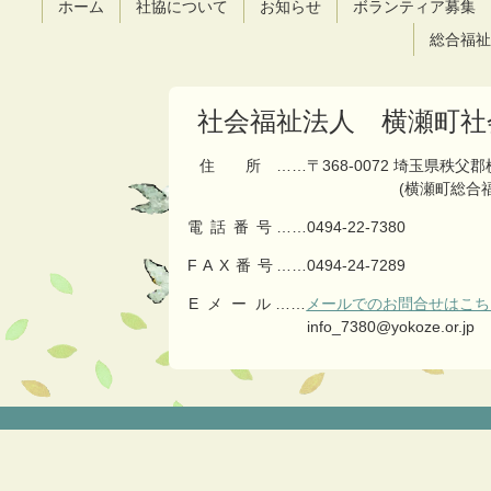
ホーム
社協について
お知らせ
ボランティア募集
本
頭
文
へ
総合福祉
の
戻
先
る
頭
社会福祉法人 横瀬町社
へ
戻
住所
……〒368-0072 埼玉県秩父
る
(横瀬町総合
電話番号
……
0494-22-7380
FAX番号
……0494-24-7289
Eメール
……
メールでのお問合せはこち
info_7380@yokoze.or.jp
コ
ペ
ン
ー
テ
ジ