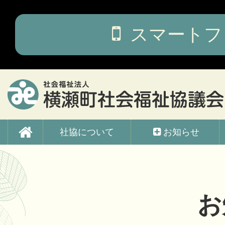
コ
ン
テ
スマートフ
ン
ツ
本
文
へ
ス
キ
ッ
横瀬町社会福祉協議会
プ
社協について
お知らせ
お