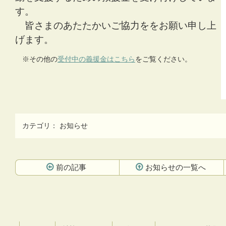
す。
皆さまのあたたかいご協力ををお願い申し上
げます。
※その他の
受付中の義援金はこちら
をご覧ください。
カテゴリ：
お知らせ
前の記事
お知らせの一覧へ
コ
ペ
ン
ー
テ
ジ
ン
の
ツ
先