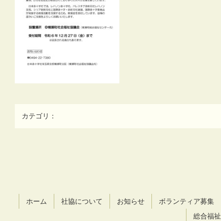
カテゴリ：
コ
ペ
ン
ー
テ
ジ
ン
の
ツ
先
ホーム
社協について
お知らせ
ボランティア募集
本
頭
文
へ
総合福祉