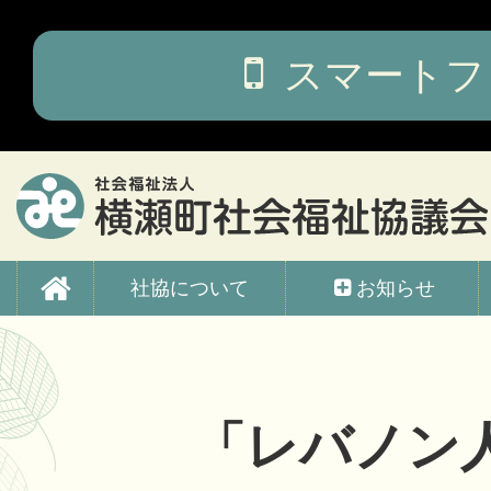
コ
ン
テ
スマートフ
ン
ツ
本
文
へ
ス
キ
ッ
横瀬町社会福祉協議会
プ
社協について
お知らせ
「レバノン