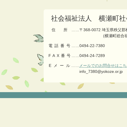
の
戻
先
る
頭
社会福祉法人 横瀬町社
へ
戻
住所
……〒368-0072 埼玉県秩父
る
(横瀬町総合
電話番号
……
0494-22-7380
FAX番号
……0494-24-7289
Eメール
……
メールでのお問合せはこち
info_7380@yokoze.or.jp
コ
ペ
ン
ー
テ
ジ
ン
の
ツ
先