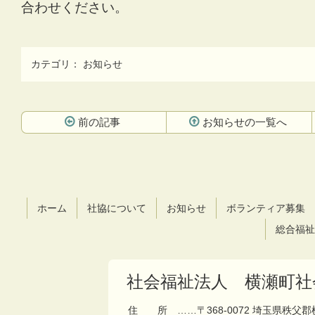
合わせください。
カテゴリ：
お知らせ
前の記事
お知らせの一覧へ
コ
ペ
ン
ー
テ
ジ
ン
の
ツ
先
ホーム
社協について
お知らせ
ボランティア募集
本
頭
文
へ
総合福祉
の
戻
先
る
頭
社会福祉法人 横瀬町社
へ
戻
住所
……〒368-0072 埼玉県秩父