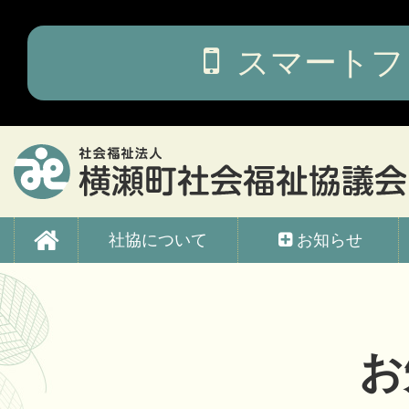
コ
ン
テ
スマートフ
ン
ツ
本
文
へ
ス
キ
ッ
横瀬町社会福祉協議会
プ
社協について
お知らせ
お