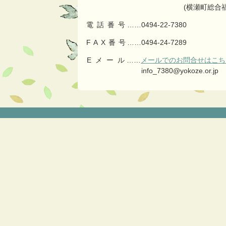
る
(横瀬町総合
電話番号
……
0494-22-7380
FAX番号
……0494-24-7289
Eメール
……
メールでのお問合せはこち
info_7380@yokoze.or.jp
コ
ペ
ン
ー
テ
ジ
ン
の
ツ
先
本
頭
文
へ
の
戻
先
る
頭