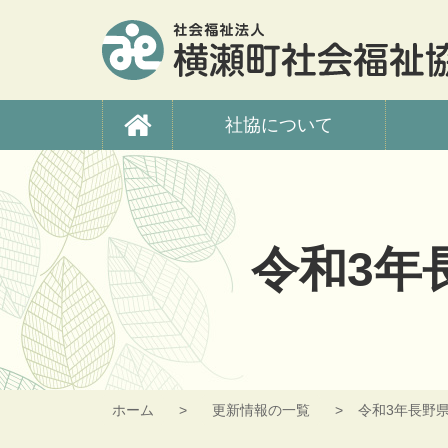
コ
ン
テ
ン
ツ
横瀬町社会福祉協議
本
社協について
文
へ
ス
キ
ッ
プ
令和3年
ホーム
更新情報の一覧
令和3年長野