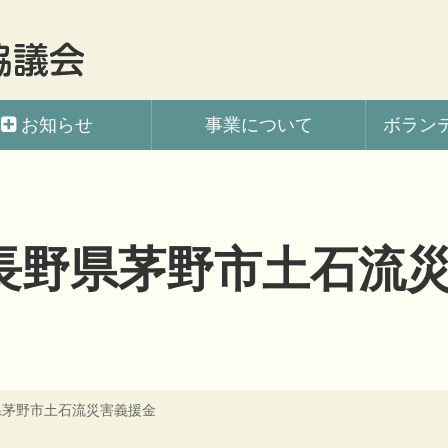
会
お知らせ
事業について
ボラン
長野県茅野市土石流
県茅野市土石流災害義援金