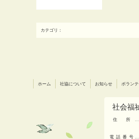
カテゴリ：
コ
ペ
ン
ー
テ
ジ
ン
の
ツ
先
ホーム
社協について
お知らせ
ボランテ
本
頭
文
へ
の
戻
社会福
先
る
頭
へ
住所
…
戻
る
電話番号
…