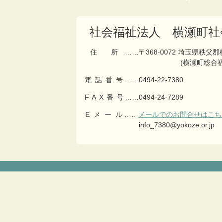
の
戻
先
る
頭
社会福祉法人 横瀬町社
へ
戻
住所
……〒368-0072 埼玉県秩父
る
(横瀬町総合
電話番号
……
0494-22-7380
FAX番号
……0494-24-7289
Eメール
……
メールでのお問合せはこち
info_7380@yokoze.or.jp
コ
ペ
ン
ー
テ
ジ
ン
の
ツ
先