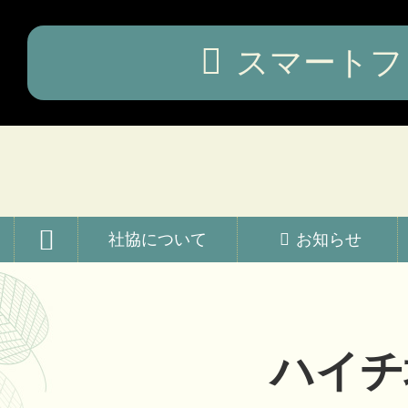
コ
ン
テ
スマートフ
ン
ツ
本
文
へ
ス
キ
ッ
横瀬町社会福祉協議会
プ
社協について
お知らせ
ハイチ