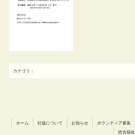
カテゴリ：
コ
ペ
ン
ー
テ
ジ
ン
の
ツ
先
ホーム
社協について
お知らせ
ボランティア募集
本
頭
文
へ
総合福祉