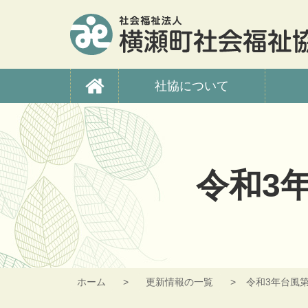
コ
ン
テ
ン
ツ
横瀬町社会福祉協議
本
社協について
文
へ
ス
キ
ッ
プ
令和3
ホーム
更新情報の一覧
令和3年台風