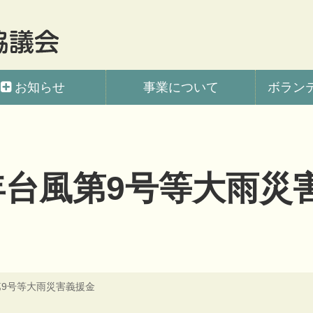
会
お知らせ
事業について
ボラン
年台風第9号等大雨災
第9号等大雨災害義援金