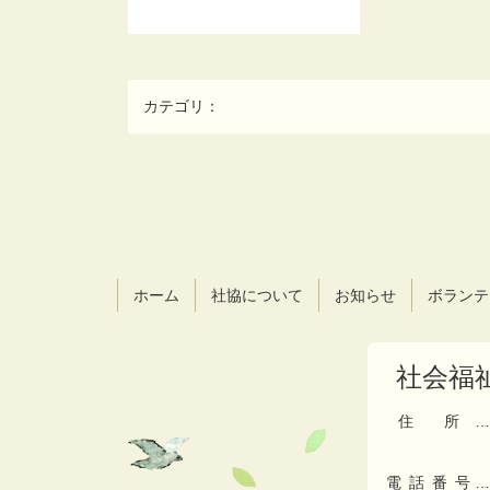
カテゴリ：
コ
ペ
ン
ー
テ
ジ
ン
の
ツ
先
ホーム
社協について
お知らせ
ボランテ
本
頭
文
へ
の
戻
社会福
先
る
頭
へ
住所
…
戻
る
電話番号
…