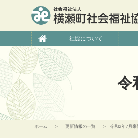
コ
ン
テ
ン
ツ
横瀬町社会福祉協議
本
社協について
文
へ
ス
キ
ッ
プ
令
ホーム
更新情報の一覧
令和2年7月