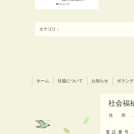
カテゴリ：
コ
ペ
ン
ー
テ
ジ
ン
の
ツ
先
ホーム
社協について
お知らせ
ボランテ
本
頭
文
へ
の
戻
社会福
先
る
頭
へ
住所
…
戻
る
電話番号
…