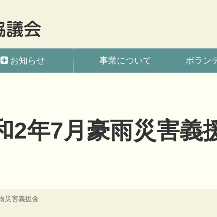
会
お知らせ
事業について
ボラン
和2年7月豪雨災害義
豪雨災害義援金