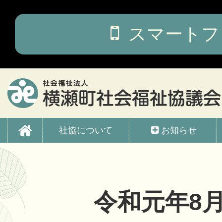
コ
ン
テ
スマートフ
ン
ツ
本
文
へ
ス
キ
ッ
横瀬町社会福祉協議会
プ
社協について
お知らせ
令和元年8