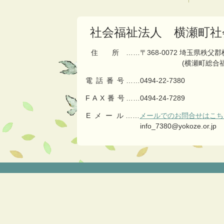
の
戻
先
る
頭
社会福祉法人 横瀬町社
へ
戻
住所
……〒368-0072 埼玉県秩父
る
(横瀬町総合
電話番号
……
0494-22-7380
FAX番号
……0494-24-7289
Eメール
……
メールでのお問合せはこち
info_7380@yokoze.or.jp
コ
ペ
ン
ー
テ
ジ
ン
の
ツ
先