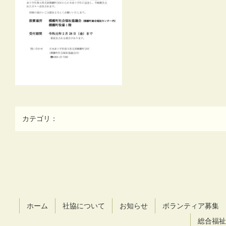
カテゴリ：
コ
ペ
ン
ー
テ
ジ
ン
の
ツ
先
ホーム
社協について
お知らせ
ボランティア募集
本
頭
文
へ
総合福祉