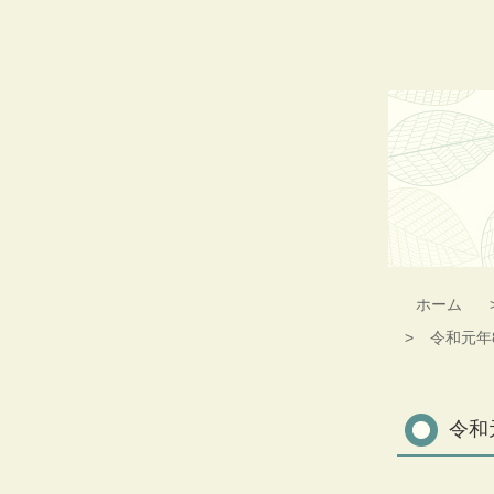
コ
ン
テ
ン
ツ
本
文
へ
ス
キ
ッ
プ
ホーム
令和元年
令和