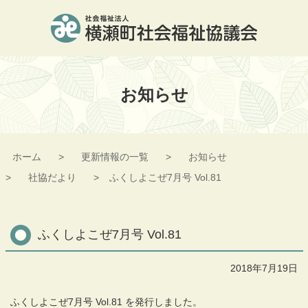
コ
ン
テ
ン
横瀬町社会福祉協議会
ツ
本
お知らせ
文
へ
ス
キ
ッ
ホーム
更新情報の一覧
お知らせ
プ
社協だより
ふくしよこぜ7月号 Vol.81
ふくしよこぜ7月号 Vol.81
2018年7月19日
ふくしよこぜ7月号 Vol.81 を発行しました。