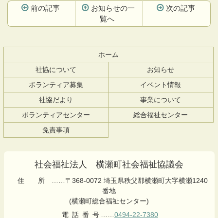
前の記事
お知らせの一
次の記事
覧へ
コ
ペ
ン
ー
テ
ジ
ホーム
ン
の
社協について
お知らせ
ツ
先
本
頭
ボランティア募集
イベント情報
文
へ
社協だより
事業について
の
戻
先
る
ボランティアセンター
総合福祉センター
頭
免責事項
へ
戻
る
社会福祉法人 横瀬町社会福祉協議会
住所
……〒368-0072 埼玉県秩父郡横瀬町大字横瀬1240
番地
(横瀬町総合福祉センター)
電話番号
……
0494-22-7380