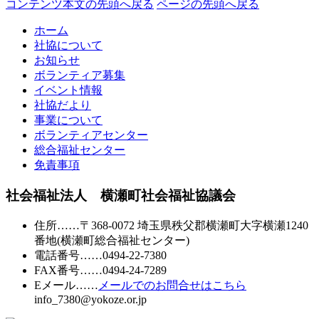
コンテンツ本文の先頭へ戻る
ページの先頭へ戻る
ホーム
社協について
お知らせ
ボランティア募集
イベント情報
社協だより
事業について
ボランティアセンター
総合福祉センター
免責事項
社会福祉法人 横瀬町社会福祉協議会
住所
……〒368-0072 埼玉県秩父郡横瀬町大字横瀬1240
番地
(横瀬町総合福祉センター)
電話番号
……
0494-22-7380
FAX番号
……0494-24-7289
Eメール
……
メールでのお問合せはこちら
info_7380@yokoze.or.jp