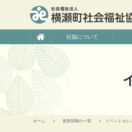
コ
ン
テ
ン
ツ
横瀬町社会福祉協議
本
社協について
文
へ
ス
キ
ッ
プ
ホーム
更新情報の一覧
イベントカレ