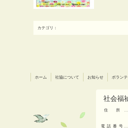
カテゴリ：
コ
ペ
ン
ー
テ
ジ
ン
の
ツ
先
ホーム
社協について
お知らせ
ボランテ
本
頭
文
へ
の
戻
社会福
先
る
頭
へ
住所
…
戻
る
電話番号
…