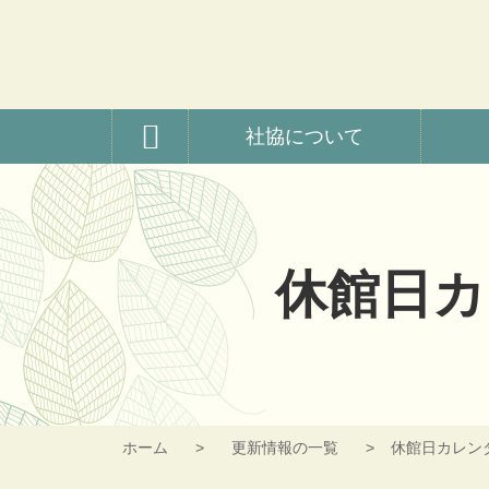
コ
ン
テ
ン
ツ
横瀬町社会福祉協議
本
社協について
文
へ
ス
キ
ッ
プ
休館日カ
ホーム
更新情報の一覧
休館日カレンダ