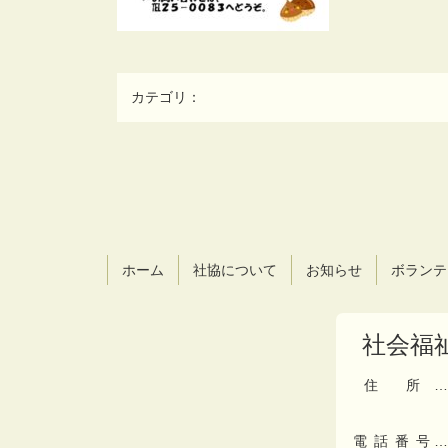
カテゴリ：
コ
ペ
ン
ー
テ
ジ
ン
の
ツ
先
ホーム
社協について
お知らせ
ボランテ
本
頭
文
へ
の
戻
社会福
先
る
頭
へ
住所
…
戻
る
電話番号
…