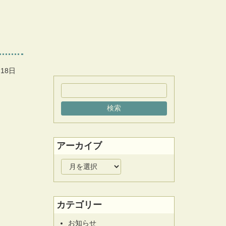
月18日
アーカイブ
ア
ー
カ
イ
カテゴリー
ブ
お知らせ