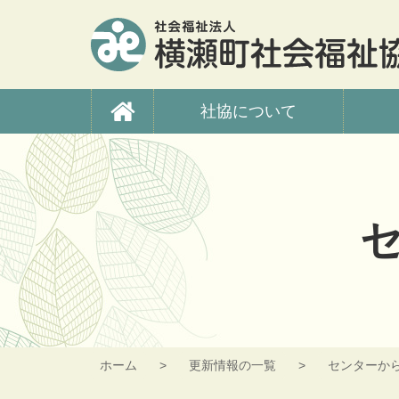
コ
ン
テ
ン
ツ
横瀬町社会福祉協議
本
社協について
文
へ
ス
キ
ッ
プ
ホーム
更新情報の一覧
センターか