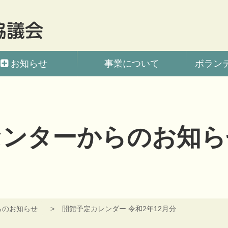
会
お知らせ
事業について
ボラン
センターからのお知ら
らのお知らせ
開館予定カレンダー 令和2年12月分