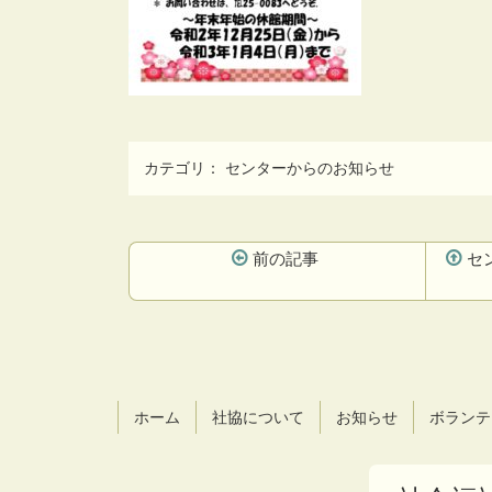
カテゴリ：
センターからのお知らせ
前の記事
セ
コ
ペ
ン
ー
テ
ジ
ン
の
ツ
先
ホーム
社協について
お知らせ
ボランテ
本
頭
文
へ
の
戻