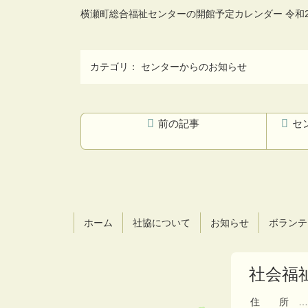
横瀬町総合福祉センターの開館予定カレンダー 令和
カテゴリ：
センターからのお知らせ
前の記事
セ
コ
ペ
ン
ー
テ
ジ
ン
の
ツ
先
ホーム
社協について
お知らせ
ボランテ
本
頭
文
へ
の
戻
社会福
先
る
頭
へ
住所
…