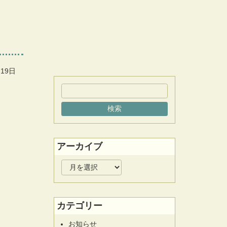
月19日
アーカイブ
ア
ー
カ
イ
カテゴリー
ブ
お知らせ