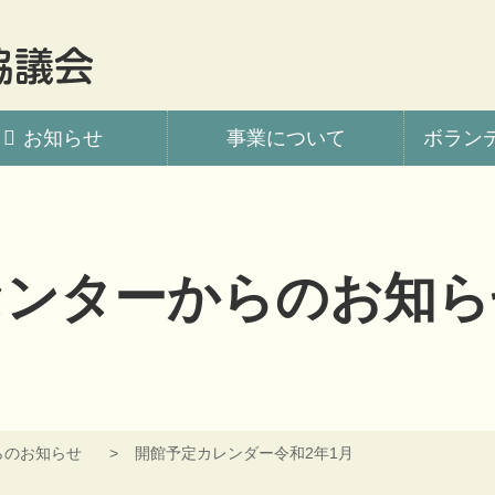
会
お知らせ
事業について
ボラン
センターからのお知ら
らのお知らせ
開館予定カレンダー令和2年1月