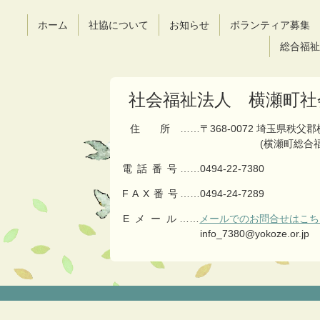
ン
の
ツ
先
ホーム
社協について
お知らせ
ボランティア募集
本
頭
文
へ
総合福祉
の
戻
先
る
頭
社会福祉法人 横瀬町社
へ
戻
住所
……〒368-0072 埼玉県秩父
る
(横瀬町総合
電話番号
……
0494-22-7380
FAX番号
……0494-24-7289
Eメール
……
メールでのお問合せはこち
info_7380@yokoze.or.jp
コ
ペ