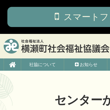
コ
ン
テ
スマートフ
ン
ツ
本
文
へ
ス
キ
ッ
横瀬町社会福祉協議会
プ
社協について
お知らせ
センター