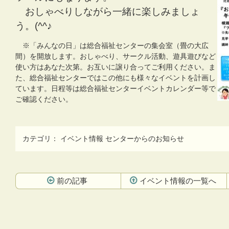
おしゃべりしながら一緒に楽しみましょ
う。(^^♪
※「みんなの日」は総合福祉センターの集会室（畳の大広
間）を開放します。おしゃべり、サークル活動、遊具遊びなど
使い方はあなた次第。お互いに譲り合ってご利用ください。
ま
た、総合福祉センターではこの他にも様々なイベントを計画し
ています。日程等は総合福祉センターイベントカレンダー等で
ご確認ください。
カテゴリ：
イベント情報
センターからのお知らせ
前の記事
イベント情報の一覧へ
コ
ペ
ン
ー
テ
ジ
ン
の