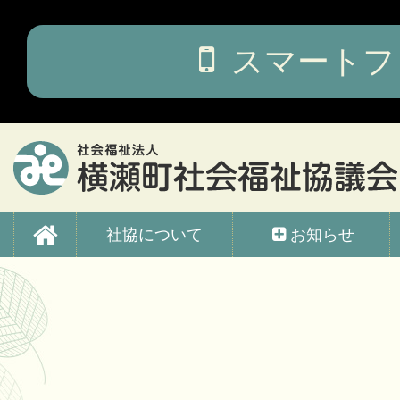
コ
ン
テ
スマートフ
ン
ツ
本
文
へ
ス
キ
ッ
横瀬町社会福祉協議会
プ
社協について
お知らせ