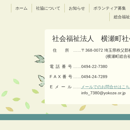
ツ
先
ホーム
社協について
お知らせ
ボランティア募集
本
頭
文
へ
総合福祉
の
戻
先
る
頭
社会福祉法人 横瀬町社
へ
戻
住所
……〒368-0072 埼玉県秩父
る
(横瀬町総合
電話番号
……
0494-22-7380
FAX番号
……0494-24-7289
Eメール
……
メールでのお問合せはこち
info_7380@yokoze.or.jp
コ
ペ
ン
ー