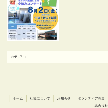
カテゴリ：
コ
ペ
ン
ー
テ
ジ
ン
の
ツ
先
ホーム
社協について
お知らせ
ボランティア募集
本
頭
文
へ
総合福祉