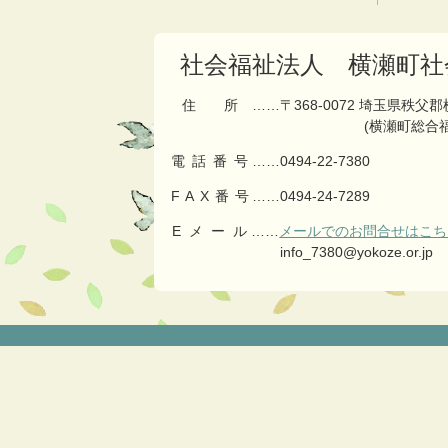
の
戻
先
る
頭
社会福祉法人 横瀬町社
へ
戻
住所
……〒368-0072 埼玉県秩父
る
(横瀬町総合
電話番号
……
0494-22-7380
FAX番号
……0494-24-7289
Eメール
……
メールでのお問合せはこち
info_7380@yokoze.or.jp
コ
ペ
ン
ー
テ
ジ
ン
の
ツ
先