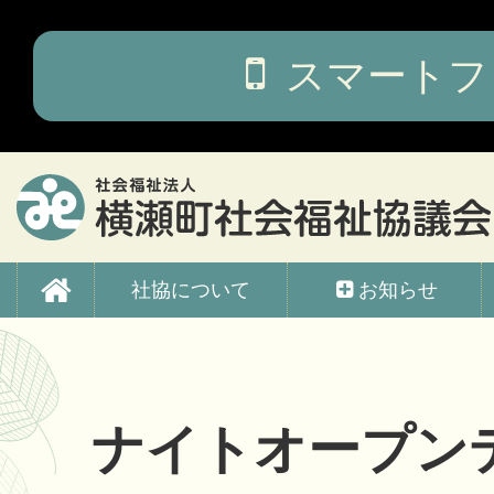
コ
ン
テ
スマートフ
ン
ツ
本
文
へ
ス
キ
ッ
横瀬町社会福祉協議会
プ
社協について
お知らせ
ナイトオープンデー